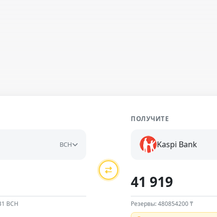
ПОЛУЧИТЕ
Kaspi Bank
BCH
31 BCH
Резервы: 480854200 ₸