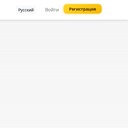
Регистрация
Войти
Русский