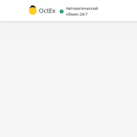
Автоматический
OctEx
обмен 24/7