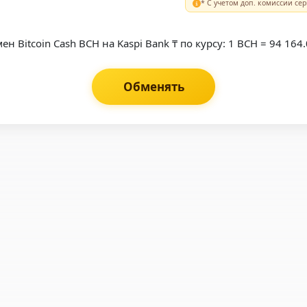
* С учетом доп. комиссии сер
ен Bitcoin Cash BCH на Kaspi Bank ₸ по курсу: 1 BCH = 94 164.
Обменять